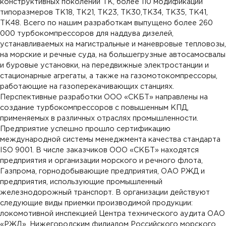
конструктивных поколений ТК, более 110 модификаций
типоразмеров ТК18, ТК21, ТК23, ТК30,ТК34, ТК35, ТК41,
ТК48. Всего по нашим разработкам выпущено более 260
000 турбокомпрессоров для наддува дизелей,
устанавливаемых на магистральные и маневровые тепловозы,
на морские и речные суда, на большегрузные автосамосвалы
и буровые установки, на передвижные электростанции и
стационарные агрегаты, а также на газомотокомпрессоры,
работающие на газоперекачивающих станциях.
Перспективные разработки ОOО «СКБТ» направлены на
создание турбокомпрессоров с повышенным КПД,
применяемых в различных отраслях промышленности.
Предприятие успешно прошло сертификацию
международной системы менеджмента качества стандарта
ISO 9001. В числе заказчиков ОOО «СКБТ» находятся
предприятия и организации морского и речного флота,
Газпрома, горнодобывающие предприятия, ОАО РЖД и
предприятия, использующие промышленный
железнодорожный транспорт. В организации действуют
следующие виды приемки производимой продукции:
локомотивной инспекцией Центра технического аудита ОАО
«РЖД», Нижегородским филиалом Российского морского