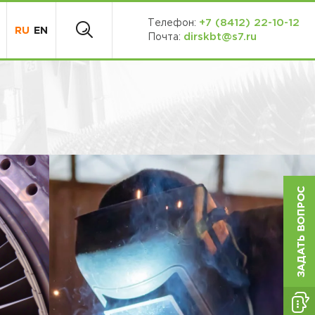
+7 (8412) 22-10-12
Телефон:
RU
EN
dirskbt@s7.ru
Почта: