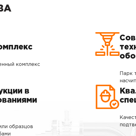
ВА
Сов
омплекс
тех
обо
енный комплекс
Парк 
насчи
укции в
Ква
ованиями
спе
Качес
подтв
или образцов
бами