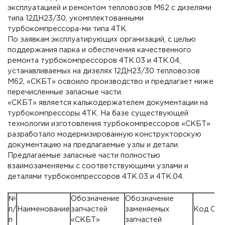
эксплуатацией и ремонтом тепловозов М62 с дизелями
типа 12ДН23/30, укомплектованными
турбокомпрессора-ми типа 4ТК.
По заявкам эксплуатирующих организаций, с целью
поддержания парка и обеспечения качественного
ремонта турбокомпрессоров 4ТК.03 и 4ТК.04,
устанавливаемых на дизелях 12ДН23/30 тепловозов
М62, «СКБТ» освоило производство и предлагает ниже
перечисленные запасные части.
«СКБТ» является калькодержателем документации на
турбокомпрессоры 4ТК. На базе существующей
технологии изготовления турбокомпрессоров «СКБТ»
разработало модернизированную конструкторскую
документацию на предлагаемые узлы и детали.
Предлагаемые запасные части полностью
взаимозаменяемы с соответствующими узлами и
деталями турбокомпрессоров 4ТК.03 и 4ТК.04.
№
Обозначение
Обозначение
п/
Наименование
запчастей
заменяемых
Код СК
п
«СКБТ»
запчастей