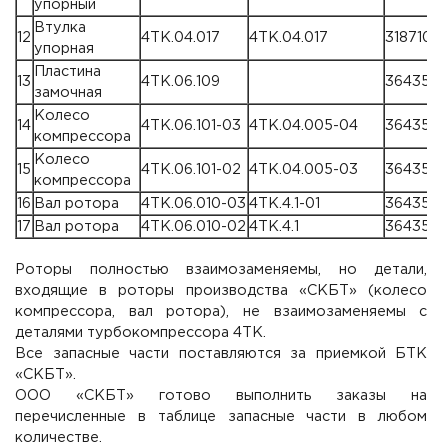
упорный
Втулка
12
4ТК.04.017
4ТК.04.017
31871011
упорная
Пластина
13
4ТК.06.109
3643500
замочная
Колесо
14
4ТК.06.101-03
4ТК.04.005-04
3643500
компрессора
Колесо
15
4ТК.06.101-02
4ТК.04.005-03
364350
компрессора
16
Вал ротора
4ТК.06.010-03
4ТК.4.1-01
364350
17
Вал ротора
4ТК.06.010-02
4ТК.4.1
364350
Роторы полностью взаимозаменяемы, но детали,
входящие в роторы производства «СКБТ» (колесо
компрессора, вал ротора), не взаимозаменяемы с
деталями турбокомпрессора 4ТК.
Все запасные части поставляются за приемкой БТК
«СКБТ».
ООО «СКБТ» готово выполнить заказы на
перечисленные в таблице запасные части в любом
количестве.