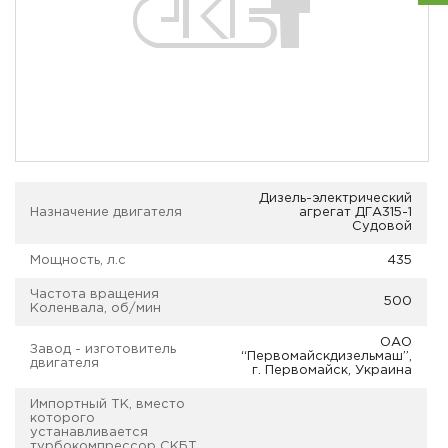
Дизель-электрический
Назначение двигателя
агрегат ДГА315-1
Судовой
Мощность, л.с
435
Частота вращения
500
Коленвала, об/мин
ОАО
Завод - изготовитель
“Первомайскдизельмаш”,
двигателя
г. Первомайск, Украина
Импортный ТК, вместо
которого
устанавливается
турбокомпрессор СКБТ