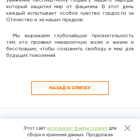
уважения бессмертному подвигу нашего народа,
который защитил мир от фашизма. В этот день
каждый испытывает особое чувство гордости за
Отечество и за наших предков.
Мы выражаем глубочайшую признательность
тем, кто проявил невероятную волю к жизни и
бесстрашие, чтобы сохранить свободу и мир для
будущих поколений.
НАЗАД К СПИСКУ
ООО «Специальное конструкторское
бюро турбонагнетателей» 2025
Этот сайт
использует файлы cookies
для
сбора и хранения данных. Продолжая