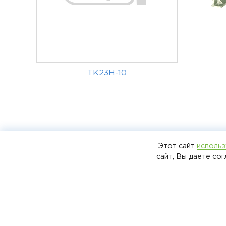
ТК23Н-10
Этот сайт
использ
ООО «Специальное конструкторское
сайт, Вы даете со
бюро турбонагнетателей» 2025