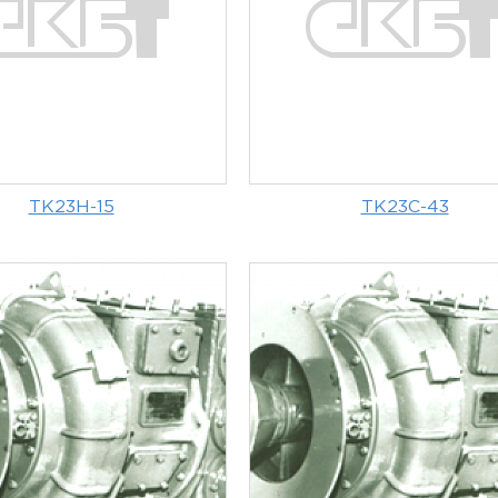
ТК23Н-15
ТК23С-43