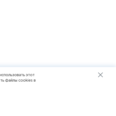
использовать этот
 22-10-12
Разработка сайта
ть файлы cookies в
Пенза-онлайн
6 10 12
ботки данных cookies