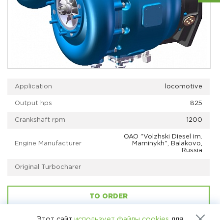
Application
locomotive
Output hps
825
Crankshaft rpm
1200
OAO "Volzhski Diesel im.
Engine Manufacturer
Maminykh", Balakovo,
Russia
Original Turbocharer
TO ORDER
Этот сайт
использует файлы cookies
для