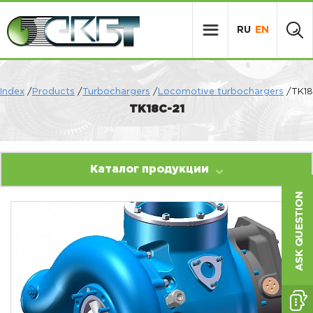
RU
EN
Index
/
Products
/
Turbochargers
/
Locomotive turbochargers
/ТК18
ТК18С-21
Каталог продукции