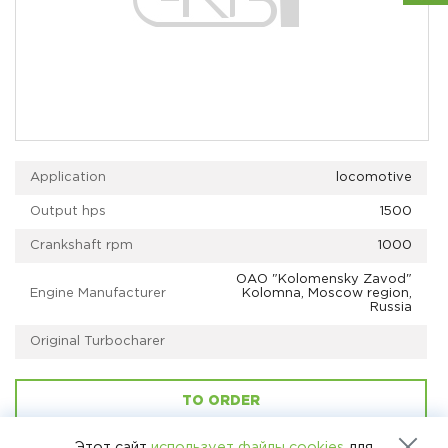
Application
locomotive
Output hps
1500
Crankshaft rpm
1000
OАО "Kolomensky Zavod"
Engine Manufacturer
Kolomna, Moscow region,
Russia
Original Turbocharer
TO ORDER
Этот сайт
использует файлы cookies
для