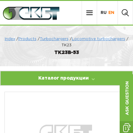
RU
EN
Index
/
Products
/
Turbochargers
/
Locomotive turbochargers
/
ТК23
ТК23В-53
Каталог продукции