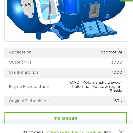
Application
locomotive
Output hps
3000
Crankshaft rpm
1000
OАО "Kolomensky Zavod"
Engine Manufacturer
Kolomna, Moscow region,
Russia
Original Turbocharer
6ТК
TO ORDER
Этот сайт
использует файлы cookies
для