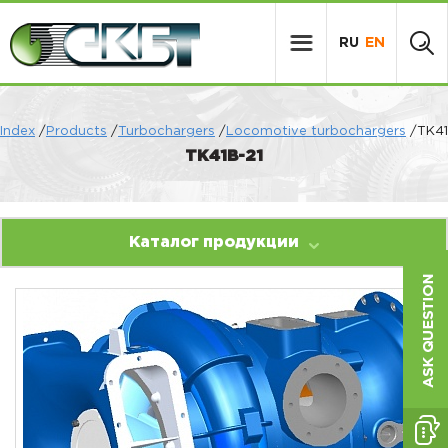
RU
EN
Index
/
Products
/
Turbochargers
/
Locomotive turbochargers
/ТК41
ТК41В-21
Каталог продукции