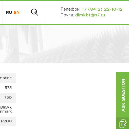
+7 (8412) 22-10-12
Телефон:
RU
EN
dirskbt@s7.ru
Почта:
marine
575
750
(B&W),
nmark
TR200