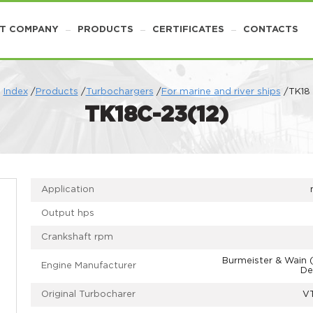
T COMPANY
PRODUCTS
CERTIFICATES
CONTACTS
Index
/
Products
/
Turbochargers
/
For marine and river ships
/TK18
ТК18С-23(12)
Application
Output hps
Crankshaft rpm
Burmeister & Wain 
Engine Manufacturer
De
Original Turbocharer
V