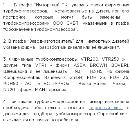
1. В графе “Импортный ТК” указаны марки фирменных
турбокомпрессоров, установленные на дизель при его
постройке, которые могут быть заменены
турбокомпрессорами ООО СКБТ, указанными в графе
“Обозначение турбокомпрессора”.
2. В графе “Завод-изготовитель” для импортных дизелей
указана фирма разработчик дизеля или её лицензиат.
3. Фирменные турбокомпрессоры: VTR200, VTR250 (и
другие типа VTR) - фирма ASEA BROWN BOVERI,
Швейцария и ее лицензиаты ; N3, H3,Н5, H6 фирма
Kompressorenbau Bannewitz GmbH; PDH 25, PDH 35,
PDH50 – АО «ПБС ТУРБО» г. Велка Битеш , Чехия;
NR20 – фирма MAN Германия.
4. При заказе турбокомпрессоров на импортные дизеля
необходимо обязательно заполнить
опросный лист
с
данными для подбора турбокомпрессора. Опросный лист
высылается по заявке потребителя.