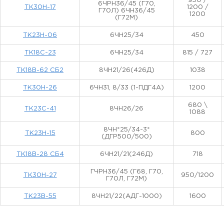
950 /
6ЧРН36/45 (Г70,
ТК30Н-17
1200 /
Г70Л) 6ЧН36/45
1200
(Г72М)
ТК23Н-06
6ЧН25/34
450
ТК18С-23
6ЧН25/34
815 / 727
ТК18В-62 СБ2
8ЧН21/26(426Д)
1038
ТК30Н-26
6ЧН31, 8/33 (1-ПДГ4А)
1200
680 \
ТК23С-41
8ЧН26/26
1088
8ЧН*25/34-3*
ТК23Н-15
800
(ДГР500/500)
ТК18В-28 СБ4
6ЧН21/21(246Д)
718
ГЧРН36/45 (Г68, Г70,
ТК30Н-27
950/1200
Г70Л, Г72М)
ТК23В-55
8ЧН21/22(АДГ-1000)
1600