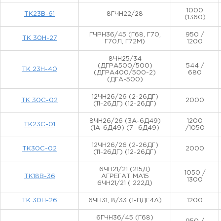
1000
ТК23В-61
8ГЧН22/28
(1360)
ГЧРН36/45 (Г68, Г70,
950 /
ТК 30Н-27
Г70Л, Г72М)
1200
8ЧН25/34
(ДГРА500/500)
544 /
ТК 23Н-40
(ДГРА400/500-2)
680
(ДГА-500)
12ЧН26/26 (2-26ДГ)
ТК 30С-02
2000
(11-26ДГ) (12-26ДГ)
8ЧН26/26 (3А-6Д49)
1200
ТК23С-01
(1А-6Д49) (7- 6Д49)
/1050
12ЧН26/26 (2-26ДГ)
ТК30С-02
2000
(11-26ДГ) (12-26ДГ)
6ЧН21/21 (215Д)
1050 /
ТК18В-36
АГРЕГАТ МА15
1300
6ЧН21/21 ( 222Д)
ТК 30Н-26
6ЧН31, 8/33 (1-ПДГ4А)
1200
6ГЧН36/45 (Г68)