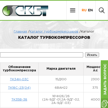
RU
EN
Главная
/
Каталог турбокомпрессоров
/Каталог
КАТАЛОГ ТУРБОКОМПРЕССОРОВ
Обозначение
Мощность
Марка двигателя
турбокомпрессора
л.с
ТК34Н-03С
15Д100
2300
ТК18С-23(04)
6ВАН22
375
16ЧН26/26
ТК35В-38
(2А-9ДГ-01,2А-9ДГ-02,
4000
2А-9ДГ-03)