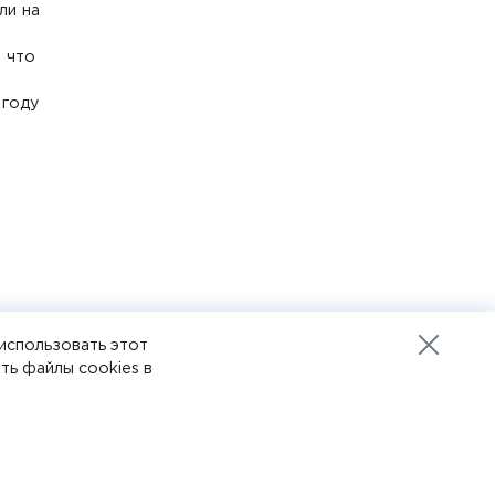
ли на
, что
 году
использовать этот
 22-10-12
Разработка сайта
ть файлы cookies в
Пенза-онлайн
6 10 12
ботки данных cookies