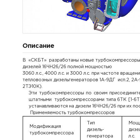
Описание
В «СКБТ» разработаны новые турбокомпрессоры Т
дизелей 16ЧН26/26 полной мощностью
3060 л.с., 4000 л.с. и 3000 л.с. при частоте враще
тепловозных дизельгенераторов 1А-9ДГ исп.2, 2А-
2ТЭ10К).
Эти турбокомпрессоры по своим присоединит
штатными турбокомпрессорами типа 6ТК [1-6ТК.
устанавливаются на дизели 16ЧН26/26 при их по
Применяемость турбокомпрессоров
Тип
Мощ
Модификация
дизель-
дизе
турбокомпрессора
генератора
л.с.