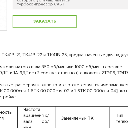
которого устанавливается
турбокомпрессор СКБТ
ЗАКАЗАТЬ
К41В-21, ТК41В-22 и ТК41В-25, предназначенные для надду
ния коленчатого вала 850 об/мин или 1000 об/мин в составе
9ДГ и 1А-9ДГ исп.3 соответственно (тепловозы 2ТЭ116, ТЭП7
ельным размерам к дизелю и его системам взаимозаменяе
00.000спч, 1-6ТК.00.000спч-02 и 1-6ТК.00.000спч-04], ко
стройке.
Частота
ность
вращения к/
Тип
ля,
Заменяемый ТК
вала об/
тепло
мин.