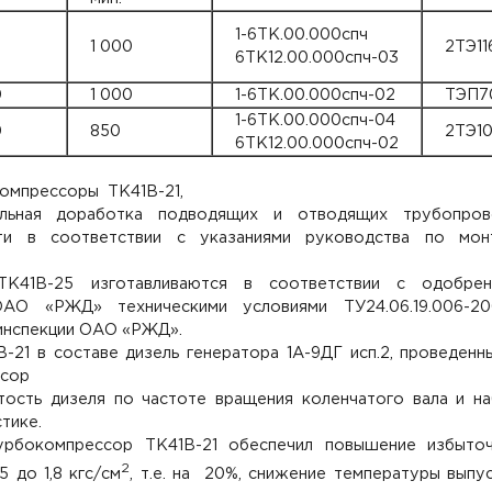
1-6ТК.00.000спч
0
1 000
2ТЭ11
6ТК12.00.000спч-03
0
1 000
1-6ТК.00.000спч-02
ТЭП7
1-6ТК.00.000спч-04
0
850
2ТЭ1
6ТК12.00.000спч-02
омпрессоры ТК41В-21,
ельная доработка подводящих и отводящих трубопров
и в соответствии с указаниями руководства по мон
ТК41В-25 изготавливаются в соответствии с одобрен
ОАО «РЖД» техническими условиями ТУ24.06.19.006-20
инспекции ОАО «РЖД».
21 в составе дизель генератора 1А-9ДГ исп.2, проведенн
ссор
тость дизеля по частоте вращения коленчатого вала и н
тике.
рбокомпрессор ТК41В-21 обеспечил повышение избыточ
2
 до 1,8 кгс/см
, т.е. на 20%, снижение температуры выпу