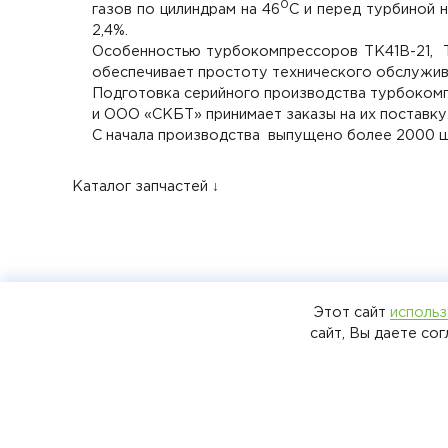
0
газов по цилиндрам на 46
С и перед турбиной 
2,4%.
Особенностью турбокомпрессоров ТК41В-21, Т
обеспечивает простоту технического обслужива
Подготовка серийного производства турбокомп
и ООО «СКБТ» принимает заказы на их поставку
С начала производства выпущено более 2000 ш
Каталог запчастей ↓
Этот сайт
использ
ООО «Специальное конструкторское
сайт, Вы даете со
бюро турбонагнетателей» 2025