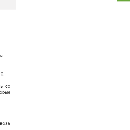
ва
0,
мы со
торые
воза