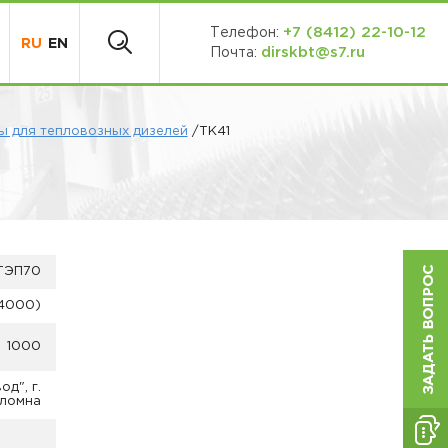
+7 (8412) 22-10-12
Телефон:
RU
EN
dirskbt@s7.ru
Почта:
 для тепловозных дизелей
/ТК41
ТЭП70
(4000)
1000
д", г.
ломна