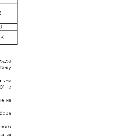
6
0
0К
одов
тажу
ными
01 и
ые на
аборе
ного
скных