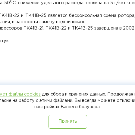
0
на 50
С, снижение удельного расхода топлива на 5 г/квт-ч. и
К41В-22 и ТК41В-25 является бесконсольная схема ротора
ния, в частности замену подшипников.
рессоров ТК41В-21, ТК41В-22 и ТК41В-25 завершена в 2002
.
тук.
ует файлы cookies
для сбора и хранения данных. Продолжая 
+7 (8412)
гласие на работу с этими файлами. Вы всегда можете отключи
настройках Вашего браузера.
+7 987 51
Политика обра
Принять