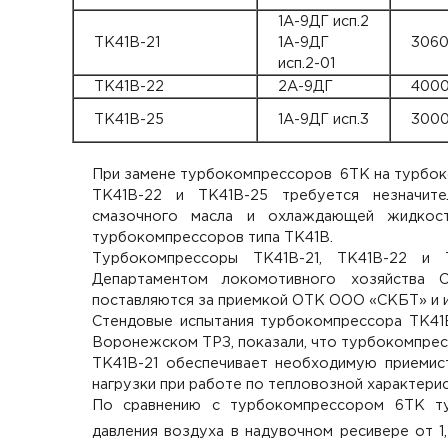
1А-9ДГ исп.2
ТК41В-21
1А-9ДГ
306
исп.2-01
ТК41В-22
2А-9ДГ
400
ТК41В-25
1А-9ДГ исп.3
300
При замене турбокомпрессоров 6ТК на турбок
ТК41В-22 и ТК41В-25 требуется незначит
смазочного масла и охлаждающей жидкост
турбокомпрессоров типа ТК41В.
Турбокомпрессоры ТК41В-21, ТК41В-22 и 
Департаментом локомотивного хозяйства 
поставляются за приемкой ОТК ООО «СКБТ» и 
Стендовые испытания турбокомпрессора ТК41В-
Воронежском ТРЗ, показали, что турбокомпре
ТК41В-21 обеспечивает необходимую приемис
нагрузки при работе по тепловозной характерис
По сравнению с турбокомпрессором 6ТК ту
давления воздуха в надувочном ресивере от 1,5