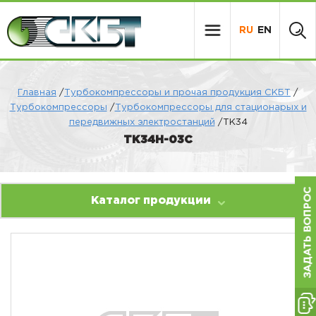
RU
EN
Главная
/
Турбокомпрессоры и прочая продукция СКБТ
/
Турбокомпрессоры
/
Турбокомпрессоры для стационарых и
передвижных электростанций
/ТК34
ТК34Н-03С
Каталог продукции