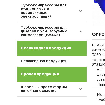
Турбокомпрессоры для
стационарых и
передвижных
электростанций
Турбокомпрессоры для
дизелей большегрузных
Опис
самосвалов (БелАЗ)
В «СКБ
Неликвидная продукция
дизеле
3060 л.
теплово
Неликвидная продукция
2ТЭ10К)
Эти 
Прочая продукция
штат
уста
Прим
Штампы и пресс-формы,
литейная оснастка
Мод
тур