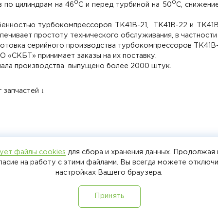
0
0
в по цилиндрам на 46
С и перед турбиной на 50
С, снижение
енностью турбокомпрессоров ТК41В-21, ТК41В-22 и ТК41В-
печивает простоту технического обслуживания, в частности
отовка серийного производства турбокомпрессоров ТК41В-2
О «СКБТ» принимает заказы на их поставку.
чала производства выпущено более 2000 штук.
 запчастей ↓
ует файлы cookies
для сбора и хранения данных. Продолжая 
+7 (8412)
гласие на работу с этими файлами. Вы всегда можете отключи
настройках Вашего браузера.
+7 987 51
Политика обра
Принять