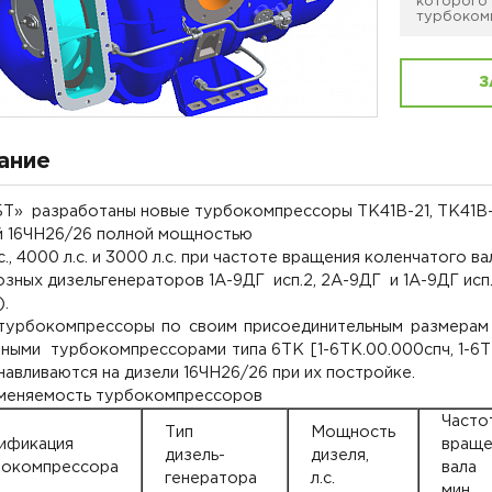
которого
турбоком
З
ание
Т» разработаны новые турбокомпрессоры ТК41В-21, ТК41В-2
й 16ЧН26/26 полной мощностью
с., 4000 л.с. и 3000 л.с. при частоте вращения коленчатого в
зных дизельгенераторов 1А-9ДГ исп.2, 2А-9ДГ и 1А-9ДГ исп
.
турбокомпрессоры по своим присоединительным размерам 
ными турбокомпрессорами типа 6ТК [1-6ТК.00.000спч, 1-6Т
навливаются на дизели 16ЧН26/26 при их постройке.
еняемость турбокомпрессоров
Часто
Тип
Мощность
ификация
враще
дизель-
дизеля,
бокомпрессора
вала
генератора
л.с.
мин.