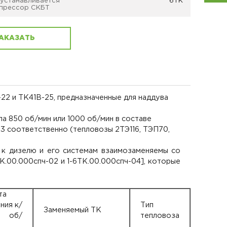
 устанавливается
6ТК
прессор СКБТ
АКАЗАТЬ
2 и ТК41В-25, предназначенные для наддува
ала 850 об/мин или 1000 об/мин в составе
.3 соответственно (тепловозы 2ТЭ116, ТЭП70,
к дизелю и его системам взаимозаменяемы со
К.00.000спч-02 и 1-6ТК.00.000спч-04], которые
та
ния к/
Тип
Заменяемый ТК
 об/
тепловоза