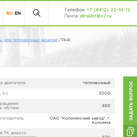
+7 (8412) 22-10-12
Телефон:
RU
EN
dirskbt@s7.ru
Почта:
 для тепловозных дизелей
/ТК41
е двигателя
тепловозный
 л.с
3000
вращения
850
а, об/мин
зготовитель
ОАО "Коломенский завод", г.
Коломна
й ТК, вместо