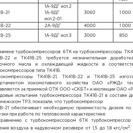
1А-9ДГ исп.2
В-21
1А-9ДГ
3060
1 000
исп.2-01
1В-22
2А-9ДГ
4000
1 000
1В-25
1А-9ДГ исп.3
3000
850
замене турбокомпрессоров 6ТК на турбокомпрессоры ТК41
1В-22 и ТК41В-25 требуется незначительная доработ
зочного масла и охлаждающей жидкости в соответст
окомпрессоров типа ТК41В.
бокомпрессоры ТК41В-21, ТК41В-22 и ТК41В-25 изгот
артаментом локомотивного хозяйства ОАО «РЖД» техни
авляются за приемкой ОТК ООО «СКБТ» и инспекции ОАО «
довые испытания турбокомпрессора ТК41В-21 в составе ди
нежском ТРЗ, показали, что турбокомпрессор
В-21 обеспечивает необходимую приемистость дизеля по 
узки при работе по тепловозной характеристике.
сравнению с турбокомпрессором 6ТК турбокомпрессор 
2
ения воздуха в надувочном ресивере от 1,5 до 1,8 кгс/см
,