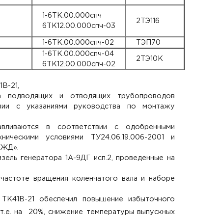
1-6ТК.00.000спч
2ТЭ116
6ТК12.00.000спч-03
1-6ТК.00.000спч-02
ТЭП70
1-6ТК.00.000спч-04
2ТЭ10К
6ТК12.00.000спч-02
В-21,
ка подводящих и отводящих трубопроводов
вии с указаниями руководства по монтажу
авливаются в соответствии с одобренными
ческими условиями ТУ24.06.19.006-2001 и
РЖД».
зель генератора 1А-9ДГ исп.2, проведенные на
частоте вращения коленчатого вала и наборе
ТК41В-21 обеспечил повышение избыточного
 т.е. на 20%, снижение температуры выпускных