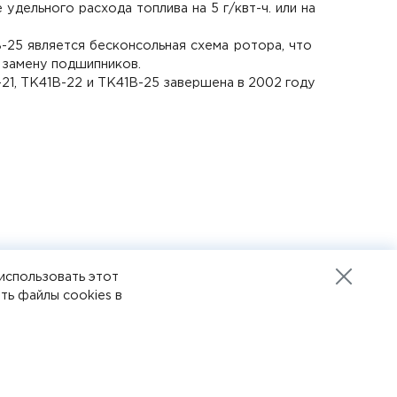
 удельного расхода топлива на 5 г/квт-ч. или на
25 является бесконсольная схема ротора, что
 замену подшипников.
1, ТК41В-22 и ТК41В-25 завершена в 2002 году
использовать этот
 22-10-12
Разработка сайта
ть файлы cookies в
Пенза-онлайн
6 10 12
ботки данных cookies