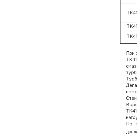
ТК41
ТК4
ТК4
При 
ТК4
сма
турб
Тур
Деп
пост
Стен
Воро
ТК41
нагр
По 
давл